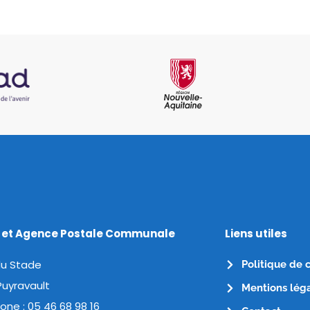
e et Agence Postale Communale
Liens utiles
du Stade
Politique de 
Puyravault
Mentions lég
one :
05 46 68 98 16