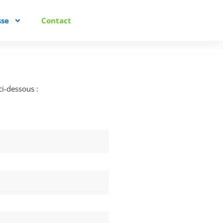
sse
Contact
i-dessous :