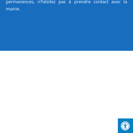
permanences, n’hésitez pas à prendre contact avec la
mairie.
Imaginé et développé par
3CODES